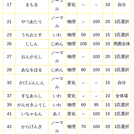
ノーマ
17
まもる
変化
–
–
10
自分
ル
ノーマ
21
やつあたり
物理
–
100
20
1匹選択
ル
23
うちおとす
いわ
物理
50
100
15
1匹選択
26
じしん
じめん
物理
100
100
10
周囲全体
ノーマ
27
おんがえし
物理
–
100
20
1匹選択
ル
28
あなをほる
じめん
物理
80
100
10
1匹選択
ノーマ
32
かげぶんしん
変化
–
–
15
自分
ル
37
すなあらし
いわ
変化
–
–
10
全体場
39
がんせきふうじ
いわ
物理
60
95
15
1匹選択
41
いちゃもん
あく
変化
–
100
15
1匹選択
ノーマ
42
からげんき
物理
70
100
20
1匹選択
ル