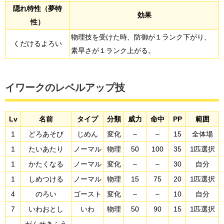
隠れ特性（夢特
効果
性）
物理技を受けた時、防御が１ランク下がり、
くだけるよろい
素早さが１ランク上がる。
イワークのレベルアップ技
Lv
名前
タイプ
分類
威力
命中
PP
範囲
1
どろあそび
じめん
変化
–
–
15
全体場
1
たいあたり
ノーマル
物理
50
100
35
1匹選択
1
かたくなる
ノーマル
変化
–
–
30
自分
1
しめつける
ノーマル
物理
15
75
20
1匹選択
4
のろい
ゴースト
変化
–
–
10
自分
7
いわおとし
いわ
物理
50
90
15
1匹選択