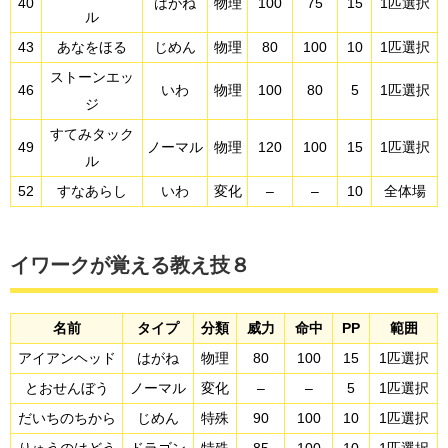
40
はがね
物理
100
75
15
1匹選択
ル
43
あなをほる
じめん
物理
80
100
10
1匹選択
ストーンエッ
46
いわ
物理
100
80
5
1匹選択
ジ
すてみタック
49
ノーマル
物理
120
100
15
1匹選択
ル
52
すなあらし
いわ
変化
–
–
10
全体場
イワークが覚える教え技８
名前
タイプ
分類
威力
命中
PP
範囲
アイアンヘッド
はがね
物理
80
100
15
1匹選択
とおせんぼう
ノーマル
変化
–
–
5
1匹選択
だいちのちから
じめん
特殊
90
100
10
1匹選択