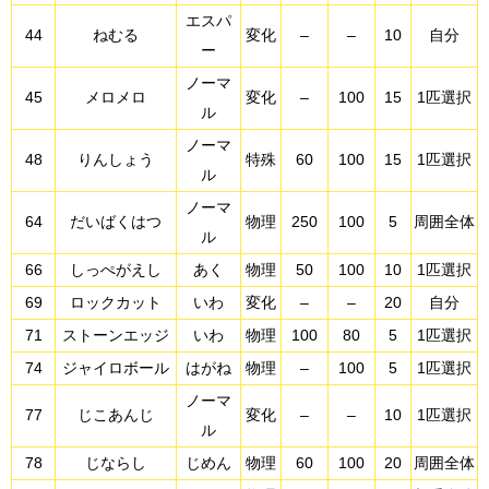
エスパ
44
ねむる
変化
–
–
10
自分
ー
ノーマ
45
メロメロ
変化
–
100
15
1匹選択
ル
ノーマ
48
りんしょう
特殊
60
100
15
1匹選択
ル
ノーマ
64
だいばくはつ
物理
250
100
5
周囲全体
ル
66
しっぺがえし
あく
物理
50
100
10
1匹選択
69
ロックカット
いわ
変化
–
–
20
自分
71
ストーンエッジ
いわ
物理
100
80
5
1匹選択
74
ジャイロボール
はがね
物理
–
100
5
1匹選択
ノーマ
77
じこあんじ
変化
–
–
10
1匹選択
ル
78
じならし
じめん
物理
60
100
20
周囲全体