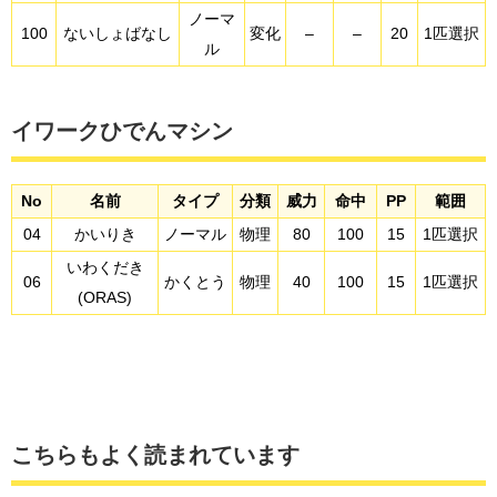
ノーマ
100
ないしょばなし
変化
–
–
20
1匹選択
ル
イワークひでんマシン
No
名前
タイプ
分類
威力
命中
PP
範囲
04
かいりき
ノーマル
物理
80
100
15
1匹選択
いわくだき
06
かくとう
物理
40
100
15
1匹選択
(ORAS)
こちらもよく読まれています