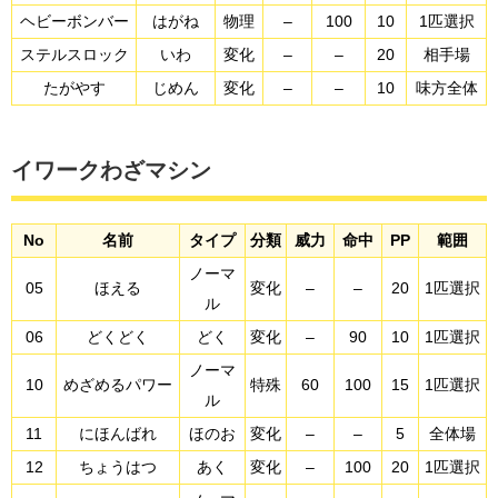
ヘビーボンバー
はがね
物理
–
100
10
1匹選択
ステルスロック
いわ
変化
–
–
20
相手場
たがやす
じめん
変化
–
–
10
味方全体
イワークわざマシン
No
名前
タイプ
分類
威力
命中
PP
範囲
ノーマ
05
ほえる
変化
–
–
20
1匹選択
ル
06
どくどく
どく
変化
–
90
10
1匹選択
ノーマ
10
めざめるパワー
特殊
60
100
15
1匹選択
ル
11
にほんばれ
ほのお
変化
–
–
5
全体場
12
ちょうはつ
あく
変化
–
100
20
1匹選択