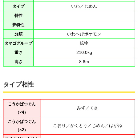
タイプ
いわ／じめん
特性
夢特性
分類
いわへびポケモン
タマゴグループ
鉱物
重さ
210.0kg
高さ
8.8m
タイプ相性
こうかばつぐん
みず／くさ
（×4）
こうかばつぐん
こおり／かくとう／じめん／はがね
（×2）