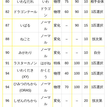
80
いわなだれ
いわ
物理
75
90
10
相手全体
ドラゴ
82
ドラゴンテール
物理
60
90
10
1匹選択
ン
ノーマ
87
いばる
変化
–
90
15
1匹選択
ル
ノーマ
88
ねごと
変化
–
–
10
技次第
ル
ノーマ
90
みがわり
変化
–
–
10
自分
ル
91
ラスターカノン
はがね
特殊
80
100
10
1匹選択
いわくだき
かくと
94
物理
40
100
15
1匹選択
(XY)
う
ひみつのちから
ノーマ
94
物理
70
100
20
1匹選択
(ORAS)
ル
ノーマ
96
しぜんのちから
変化
–
–
20
技次第
ル