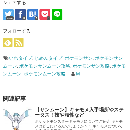
シェアする
error
0
0
フォローする
いわタイプ
,
じめんタイプ
,
ポケモンサン
,
ポケモンサン
ムーン
,
ポケモンサンムーン攻略
,
ポケモンサン攻略
,
ポケモ
ンムーン
,
ポケモンムーン攻略
M
関連記事
【サンムーン】キャモメ入手場所やステ
ータス！技や相性など
ポケットモンスターキャモメについてご紹介 キャモ
メはどこにいるんでしょうか＾＾ キャモメについて