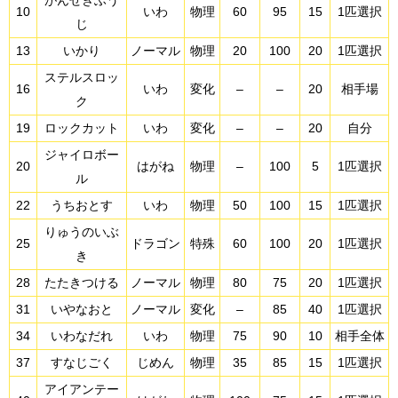
がんせきふう
10
いわ
物理
60
95
15
1匹選択
じ
13
いかり
ノーマル
物理
20
100
20
1匹選択
ステルスロッ
16
いわ
変化
–
–
20
相手場
ク
19
ロックカット
いわ
変化
–
–
20
自分
ジャイロボー
20
はがね
物理
–
100
5
1匹選択
ル
22
うちおとす
いわ
物理
50
100
15
1匹選択
りゅうのいぶ
25
ドラゴン
特殊
60
100
20
1匹選択
き
28
たたきつける
ノーマル
物理
80
75
20
1匹選択
31
いやなおと
ノーマル
変化
–
85
40
1匹選択
34
いわなだれ
いわ
物理
75
90
10
相手全体
37
すなじごく
じめん
物理
35
85
15
1匹選択
アイアンテー