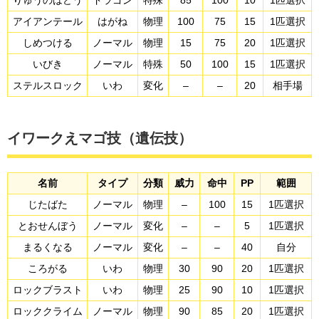
りゅうのはどう
ドラゴン
特殊
85
100
10
1匹選択
アイアンテール
はがね
物理
100
75
15
1匹選択
しめつける
ノーマル
物理
15
75
20
1匹選択
いびき
ノーマル
特殊
50
100
15
1匹選択
ステルスロック
いわ
変化
–
–
20
相手場
イワークえマゴ技（遺伝技）
名前
タイプ
分類
威力
命中
PP
範囲
じたばた
ノーマル
物理
–
100
15
1匹選択
とおせんぼう
ノーマル
変化
–
–
5
1匹選択
まるくなる
ノーマル
変化
–
–
40
自分
ころがる
いわ
物理
30
90
20
1匹選択
ロックブラスト
いわ
物理
25
90
10
1匹選択
ロッククライム
ノーマル
物理
90
85
20
1匹選択