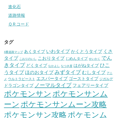
進化石
道路情報
ＱＲコード
タグ
いわタイプ
くさ
あくタイプ
かくとうタイプ
4番道路マップ
でん
タイプ
こおりタイプ
じめんタイプ
こおりのいし
せいかく
きタイプ
ひこ
どくタイプ
はがねタイプ
なかよし
なつき度
みずタイプ
うタイプ
ほのおタイプ
むしタイプ
アニ
エスパータイプ
ゴーストタイプ
ウルトラビースト
ジガルデ
メ
ノーマルタイプ
フェアリータイプ
ドラゴンタイプ
ポケモンサン
ポケモンサンム
ーン
ポケモンサンムーン攻略
ポケモンサン攻略
ポケモンム