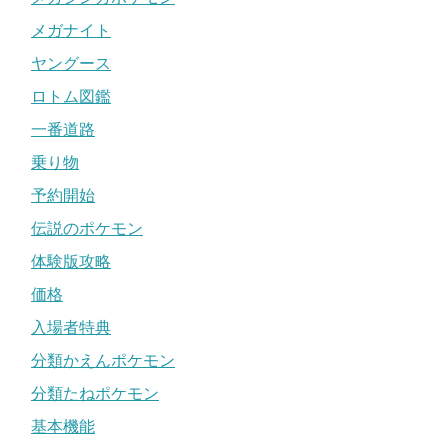
メガナイト
ヤングース
ロトム図鑑
一番道路
乗り物
予約開始
伝説のポケモン
体験版攻略
価格
入場者特典
分類かえんポケモン
分類たねポケモン
基本機能