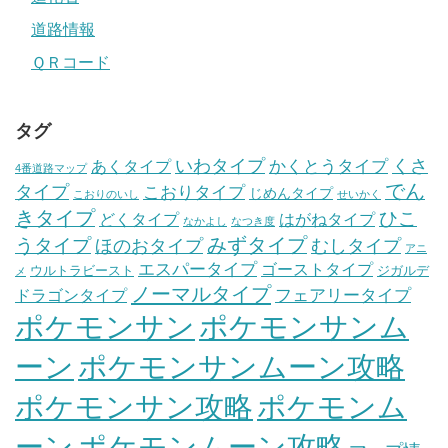
道路情報
ＱＲコード
タグ
いわタイプ
くさ
あくタイプ
かくとうタイプ
4番道路マップ
でん
タイプ
こおりタイプ
じめんタイプ
こおりのいし
せいかく
きタイプ
ひこ
どくタイプ
はがねタイプ
なかよし
なつき度
みずタイプ
うタイプ
ほのおタイプ
むしタイプ
アニ
エスパータイプ
ゴーストタイプ
ウルトラビースト
ジガルデ
メ
ノーマルタイプ
フェアリータイプ
ドラゴンタイプ
ポケモンサン
ポケモンサンム
ーン
ポケモンサンムーン攻略
ポケモンサン攻略
ポケモンム
ポケモンムーン攻略
ーン