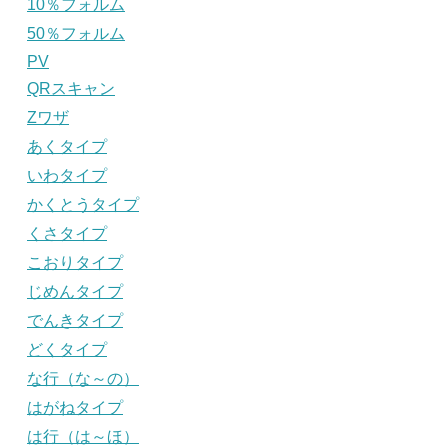
10％フォルム
50％フォルム
PV
QRスキャン
Zワザ
あくタイプ
いわタイプ
かくとうタイプ
くさタイプ
こおりタイプ
じめんタイプ
でんきタイプ
どくタイプ
な行（な～の）
はがねタイプ
は行（は～ほ）