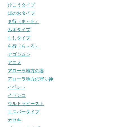
ひこうタイプ
ほのおタイプ
ま行（ま～も）
みずタイプ
むしタイプ
ら行（ら～ろ）
アゴジムシ
アニメ
アローラ地方の姿
アローラ地方の守り神
イベント
イワンコ
ウルトラビースト
エスパータイプ
カセキ