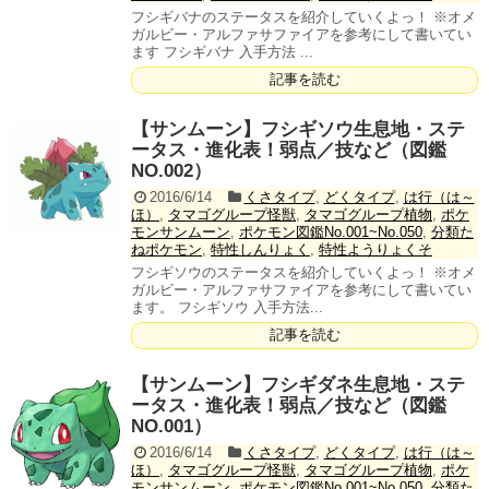
フシギバナのステータスを紹介していくよっ！ ※オメ
ガルビー・アルファサファイアを参考にして書いてい
ます フシギバナ 入手方法 ...
記事を読む
【サンムーン】フシギソウ生息地・ステ
ータス・進化表！弱点／技など（図鑑
NO.002）
2016/6/14
くさタイプ
,
どくタイプ
,
は行（は～
ほ）
,
タマゴグループ怪獣
,
タマゴグループ植物
,
ポケ
モンサンムーン
,
ポケモン図鑑No.001~No.050
,
分類た
ねポケモン
,
特性しんりょく
,
特性ようりょくそ
フシギソウのステータスを紹介していくよっ！ ※オメ
ガルビー・アルファサファイアを参考にして書いてい
ます。 フシギソウ 入手方法...
記事を読む
【サンムーン】フシギダネ生息地・ステ
ータス・進化表！弱点／技など（図鑑
NO.001）
2016/6/14
くさタイプ
,
どくタイプ
,
は行（は～
ほ）
,
タマゴグループ怪獣
,
タマゴグループ植物
,
ポケ
モンサンムーン
,
ポケモン図鑑No.001~No.050
,
分類た