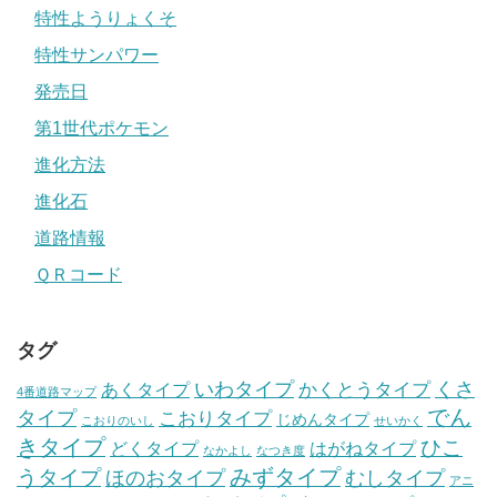
特性ようりょくそ
特性サンパワー
発売日
第1世代ポケモン
進化方法
進化石
道路情報
ＱＲコード
タグ
いわタイプ
くさ
あくタイプ
かくとうタイプ
4番道路マップ
でん
タイプ
こおりタイプ
じめんタイプ
こおりのいし
せいかく
きタイプ
ひこ
どくタイプ
はがねタイプ
なかよし
なつき度
みずタイプ
うタイプ
ほのおタイプ
むしタイプ
アニ