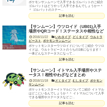
ポケモンサンムーンで入手できるゴルバットのご紹介
ゴルバットはどうやって入手できるんでしょうかー＾
＾ ゴルバットのステー...
記事を読む
【サンムーン】ウツロイド（UB01)入手
場所やQRコード！ステータスや相性など
2016/11/22
いわタイプ
,
どくタイプ
,
ウルトラ
ビースト
,
ポケモンサンムーン
ポケットモンスターウツロイドについてご紹介 ウツロ
イドは、ウルトラビーストのうちの1体になります！
一体どんなステータスになって...
記事を読む
【サンムーン】イトマル入手場所やステ
ータス！相性やわざなどまとめ
2016/11/18
どくタイプ
,
むしタイプ
,
ポケモン
サンムーン
ポケットモンスターイトマルについてご紹介 イトマル
はどこにいるんでしょうか＾＾ イトマルについて入手
できる場所やステータスなどご...
記事を読む