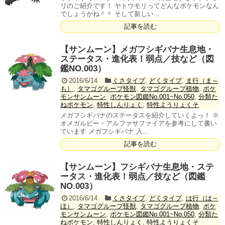
リのご紹介です！ ヤトウモリってどんなポケモンなん
でしょうかね＾＾ そして新しい...
記事を読む
【サンムーン】メガフシギバナ生息地・
ステータス・進化表！弱点／技など（図
鑑NO.003）
2016/6/14
くさタイプ
,
どくタイプ
,
ま行（ま～
も）
,
タマゴグループ怪獣
,
タマゴグループ植物
,
ポケ
モンサンムーン
,
ポケモン図鑑No.001~No.050
,
分類た
ねポケモン
,
特性しんりょく
,
特性ようりょくそ
メガフシギバナのステータスを紹介していくよっ！ ※
オメガルビー・アルファサファイアを参考にして書い
ています メガフシギバナ 入...
記事を読む
【サンムーン】フシギバナ生息地・ステ
ータス・進化表！弱点／技など（図鑑
NO.003）
2016/6/14
くさタイプ
,
どくタイプ
,
は行（は～
ほ）
,
タマゴグループ怪獣
,
タマゴグループ植物
,
ポケ
モンサンムーン
,
ポケモン図鑑No.001~No.050
,
分類た
ねポケモン
,
特性しんりょく
,
特性ようりょくそ