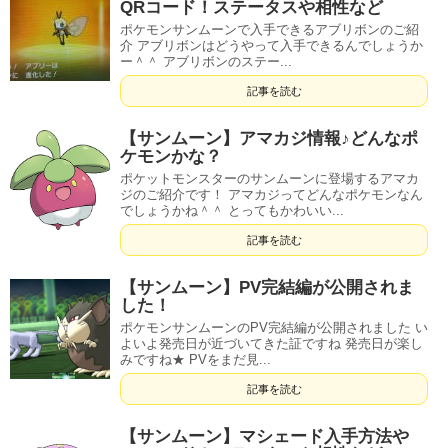
QRコード！ステータスや相性など
ポケモンサンムーンで入手できるアブリボンのご紹
介 アブリボンはどうやって入手できるんでしょうか
ー＾＾ アブリボンのステー...
記事を読む
【サンムーン】アマカジ情報♪どんなポ
ケモンかな？
ポケットモンスターのサンムーンに登場するアマカ
ジのご紹介です！ アマカジってどんなポケモンなん
でしょうかね＾＾ とってもかわいい...
記事を読む
【サンムーン】PV完結編が公開されま
した！
ポケモンサンムーンのPV完結編が公開されました い
よいよ発売日が近づいてきた証ですね 発売日が楽し
みですね★ PVをまだ見...
記事を読む
【サンムーン】マシェード入手方法や