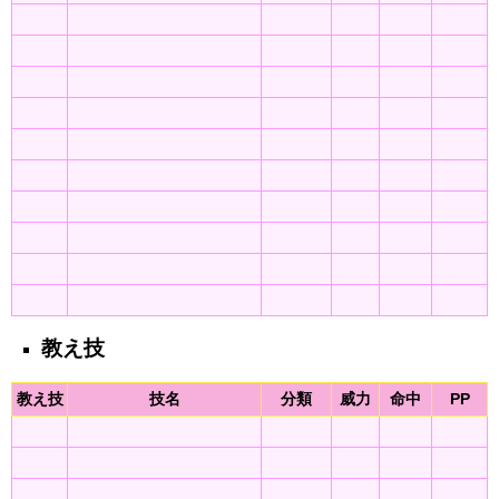
教え技
教え技
技名
分類
威力
命中
PP