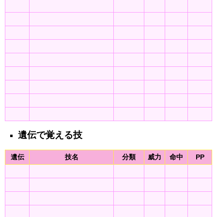
遺伝で覚える技
遺伝
技名
分類
威力
命中
PP