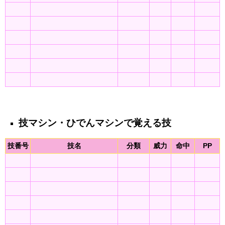
技マシン・ひでんマシンで覚える技
技番号
技名
分類
威力
命中
PP