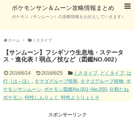
ポケモンサン＆ムーン攻略情報まとめ
ポケモン（サンムーン）の攻略情報をお伝えしていきます♪
ホーム
くさタイプ
【サンムーン】フシギソウ生息地・ステータ
ス・進化表！弱点／技など（図鑑NO.002）
2016/6/14
2016/6/25
くさタイプ
,
どくタイプ
,
は
行（は～ほ）
,
タマゴグループ怪獣
,
タマゴグループ植物
,
ポ
ケモンサンムーン
,
ポケモン図鑑No.001~No.050
,
分類たね
ポケモン
,
特性しんりょく
,
特性ようりょくそ
スポンサーリンク