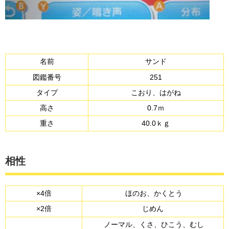
名前
サンド
図鑑番号
251
タイプ
こおり、はがね
高さ
0.7ｍ
重さ
40.0ｋｇ
相性
×4倍
ほのお、かくとう
×2倍
じめん
ノーマル、くさ、ひこう、むし