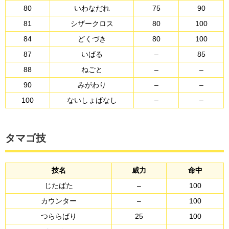
80
いわなだれ
75
90
81
シザークロス
80
100
84
どくづき
80
100
87
いばる
–
85
88
ねごと
–
–
90
みがわり
–
–
100
ないしょばなし
–
–
タマゴ技
技名
威力
命中
じたばた
–
100
カウンター
–
100
つららばり
25
100