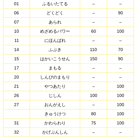
01
ふるいたてる
–
–
06
どくどく
–
90
07
あられ
–
–
10
めざめるパワー
60
100
11
にほんばれ
–
–
14
ふぶき
110
70
15
はかいこうせん
150
90
17
まもる
–
–
20
しんぴのまもり
–
–
21
やつあたり
–
100
26
じしん
100
100
27
おんがえし
–
100
きゅうけつ
80
100
31
かわらわり
75
100
32
かげぶんしん
–
–