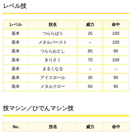
レベル技
レベル
技名
威力
命中
基本
つららばり
25
100
基本
メタルバースト
–
100
基本
つららおとし
85
90
基本
きりさく
70
100
基本
まるくなる
–
–
基本
アイスボール
30
90
基本
メタルクロー
50
95
技マシン／ひでんマシン技
No.
技名
威力
命中