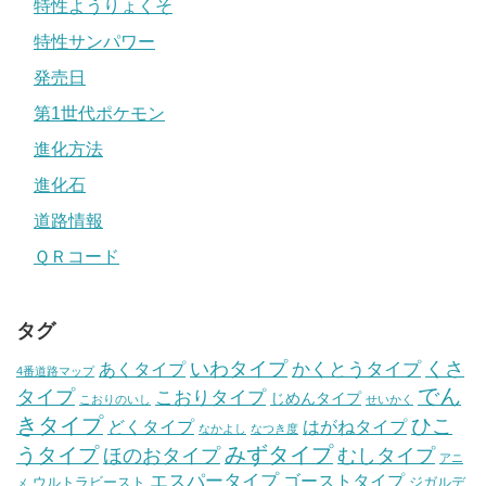
特性ようりょくそ
特性サンパワー
発売日
第1世代ポケモン
進化方法
進化石
道路情報
ＱＲコード
タグ
いわタイプ
くさ
あくタイプ
かくとうタイプ
4番道路マップ
でん
タイプ
こおりタイプ
じめんタイプ
こおりのいし
せいかく
きタイプ
ひこ
どくタイプ
はがねタイプ
なかよし
なつき度
みずタイプ
うタイプ
ほのおタイプ
むしタイプ
アニ
エスパータイプ
ゴーストタイプ
ウルトラビースト
ジガルデ
メ