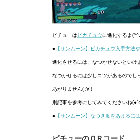
ピチューは
ピカチュウ
に進化するよ(^^
●
【サンムーン】ピカチュウ入手方法や
進化させるには、なつかせないといけ
なつかせるには少しコツがあるのでし
あがりません( ;∀;)
別記事を参考にしてみてくださいね(●´ω
●
【サンムーン】なつき度をあげるには
ピチューのＱＲコード