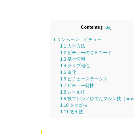
Contents
[
hide
]
1
サンムーン ピチュー
1.1
入手方法
1.2
ピチューのＱＲコード
1.3
基本情報
1.4
タイプ相性
1.5
進化
1.6
ピチューステータス
1.7
ピチュー特性
1.8
レベル技
1.9
技マシン／ひでんマシン技（ora
1.10
タマゴ技
1.11
教え技