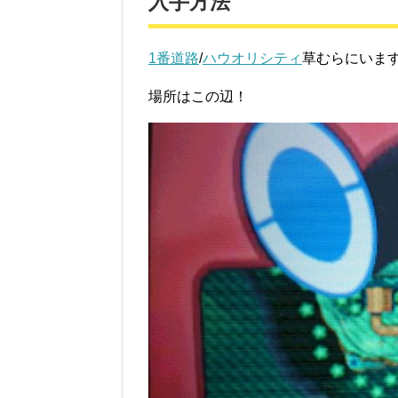
入手方法
1番道路
/
ハウオリシティ
草むらにいま
場所はこの辺！