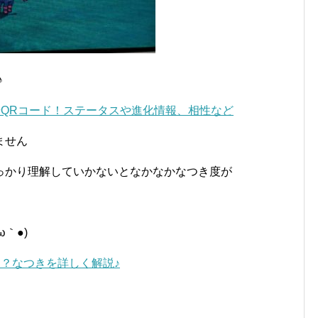
♪
QRコード！ステータスや進化情報、相性など
ません
っかり理解していかないとなかなかなつき度が
｀●)
？なつきを詳しく解説♪