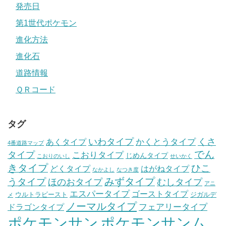
発売日
第1世代ポケモン
進化方法
進化石
道路情報
ＱＲコード
タグ
いわタイプ
くさ
あくタイプ
かくとうタイプ
4番道路マップ
でん
タイプ
こおりタイプ
じめんタイプ
こおりのいし
せいかく
きタイプ
ひこ
どくタイプ
はがねタイプ
なかよし
なつき度
みずタイプ
うタイプ
ほのおタイプ
むしタイプ
アニ
エスパータイプ
ゴーストタイプ
ウルトラビースト
ジガルデ
メ
ノーマルタイプ
フェアリータイプ
ドラゴンタイプ
ポケモンサン
ポケモンサンム