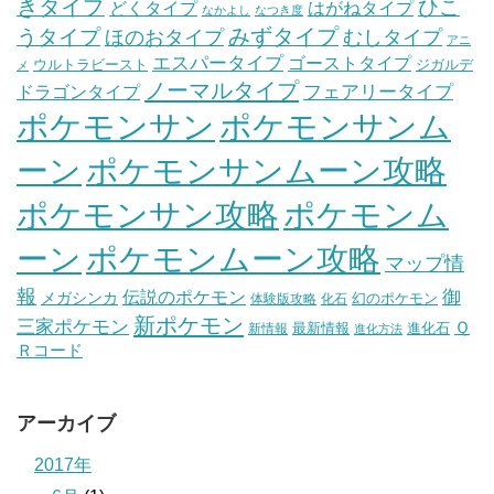
きタイプ
ひこ
どくタイプ
はがねタイプ
なかよし
なつき度
みずタイプ
うタイプ
ほのおタイプ
むしタイプ
アニ
エスパータイプ
ゴーストタイプ
ウルトラビースト
ジガルデ
メ
ノーマルタイプ
フェアリータイプ
ドラゴンタイプ
ポケモンサン
ポケモンサンム
ーン
ポケモンサンムーン攻略
ポケモンサン攻略
ポケモンム
ポケモンムーン攻略
ーン
マップ情
報
伝説のポケモン
御
メガシンカ
幻のポケモン
体験版攻略
化石
新ポケモン
三家ポケモン
Ｑ
最新情報
進化石
新情報
進化方法
Ｒコード
アーカイブ
2017年