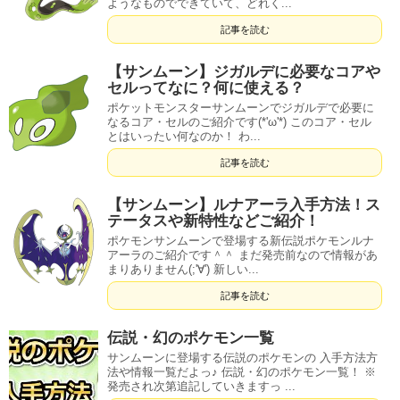
ようなものでできていて、どれく...
記事を読む
【サンムーン】ジガルデに必要なコアや
セルってなに？何に使える？
ポケットモンスターサンムーンでジガルデで必要に
なるコア・セルのご紹介です(*'ω'*) このコア・セル
とはいったい何なのか！ わ...
記事を読む
【サンムーン】ルナアーラ入手方法！ス
テータスや新特性などご紹介！
ポケモンサンムーンで登場する新伝説ポケモンルナ
アーラのご紹介です＾＾ まだ発売前なので情報があ
まりありません(;'∀') 新しい...
記事を読む
伝説・幻のポケモン一覧
サンムーンに登場する伝説のポケモンの 入手方法方
法や情報一覧だよっ♪ 伝説・幻のポケモン一覧！ ※
発売され次第追記していきますっ ...