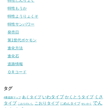
特性しんりょく
特性もうか
特性ようりょくそ
特性サンパワー
発売日
第1世代ポケモン
進化方法
進化石
道路情報
ＱＲコード
タグ
いわタイプ
くさ
あくタイプ
かくとうタイプ
4番道路マップ
でん
タイプ
こおりタイプ
じめんタイプ
こおりのいし
せいかく