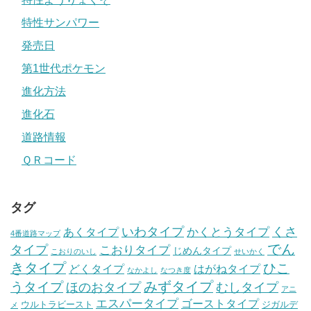
特性サンパワー
発売日
第1世代ポケモン
進化方法
進化石
道路情報
ＱＲコード
タグ
いわタイプ
くさ
あくタイプ
かくとうタイプ
4番道路マップ
でん
タイプ
こおりタイプ
じめんタイプ
こおりのいし
せいかく
きタイプ
ひこ
どくタイプ
はがねタイプ
なかよし
なつき度
みずタイプ
うタイプ
ほのおタイプ
むしタイプ
アニ
エスパータイプ
ゴーストタイプ
ウルトラビースト
ジガルデ
メ