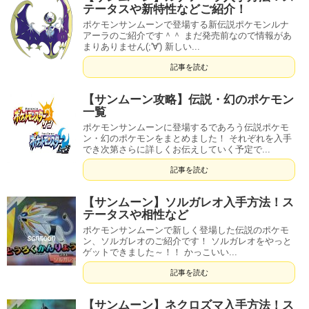
テータスや新特性などご紹介！
ポケモンサンムーンで登場する新伝説ポケモンルナ
アーラのご紹介です＾＾ まだ発売前なので情報があ
まりありません(;'∀') 新しい...
記事を読む
【サンムーン攻略】伝説・幻のポケモン
一覧
ポケモンサンムーンに登場するであろう伝説ポケモ
ン・幻のポケモンをまとめました！ それぞれを入手
でき次第さらに詳しくお伝えしていく予定で...
記事を読む
【サンムーン】ソルガレオ入手方法！ス
テータスや相性など
ポケモンサンムーンで新しく登場した伝説のポケモ
ン、ソルガレオのご紹介です！ ソルガレオをやっと
ゲットできました～！！ かっこいい...
記事を読む
【サンムーン】ネクロズマ入手方法！ス