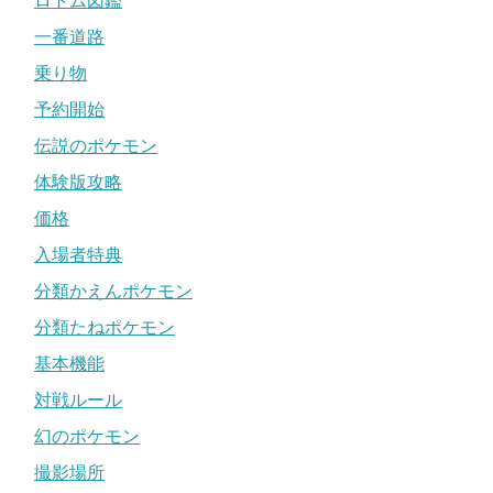
ロトム図鑑
一番道路
乗り物
予約開始
伝説のポケモン
体験版攻略
価格
入場者特典
分類かえんポケモン
分類たねポケモン
基本機能
対戦ルール
幻のポケモン
撮影場所