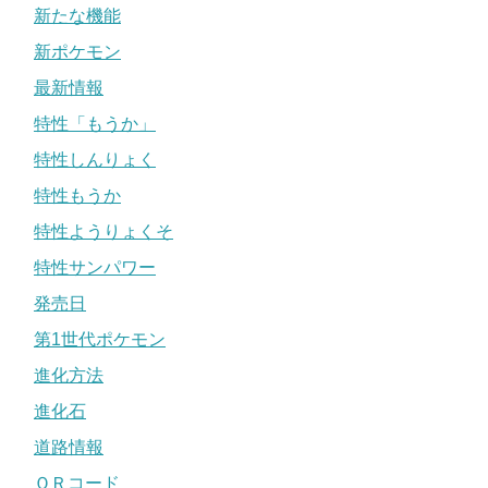
新たな機能
新ポケモン
最新情報
特性「もうか」
特性しんりょく
特性もうか
特性ようりょくそ
特性サンパワー
発売日
第1世代ポケモン
進化方法
進化石
道路情報
ＱＲコード