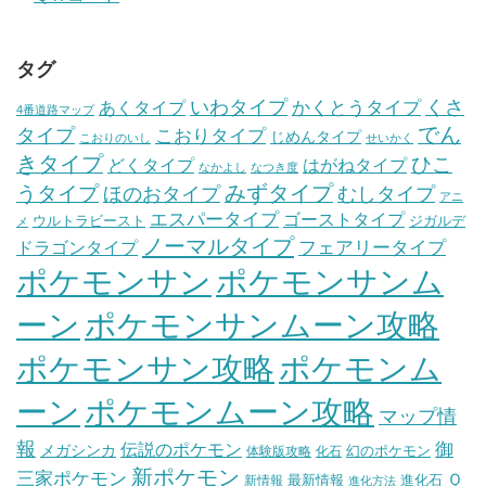
タグ
いわタイプ
くさ
あくタイプ
かくとうタイプ
4番道路マップ
でん
タイプ
こおりタイプ
じめんタイプ
こおりのいし
せいかく
きタイプ
ひこ
どくタイプ
はがねタイプ
なかよし
なつき度
みずタイプ
うタイプ
ほのおタイプ
むしタイプ
アニ
エスパータイプ
ゴーストタイプ
ウルトラビースト
ジガルデ
メ
ノーマルタイプ
フェアリータイプ
ドラゴンタイプ
ポケモンサン
ポケモンサンム
ーン
ポケモンサンムーン攻略
ポケモンサン攻略
ポケモンム
ポケモンムーン攻略
ーン
マップ情
報
伝説のポケモン
御
メガシンカ
幻のポケモン
体験版攻略
化石
新ポケモン
三家ポケモン
Ｑ
最新情報
進化石
新情報
進化方法