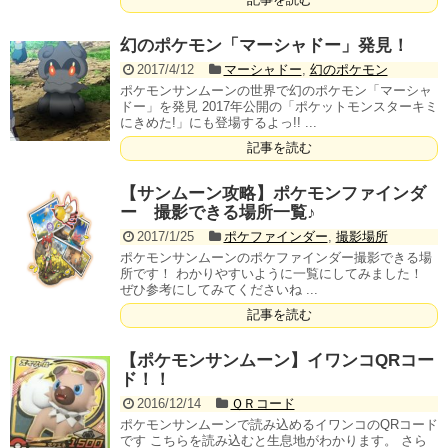
幻のポケモン「マーシャドー」発見！
2017/4/12
マーシャドー
,
幻のポケモン
ポケモンサンムーンの世界で幻のポケモン「マーシャ
ドー」を発見 2017年公開の「ポケットモンスターキミ
にきめた!」にも登場するよっ!! ...
記事を読む
【サンムーン攻略】ポケモンファインダ
ー 撮影できる場所一覧♪
2017/1/25
ポケファインダー
,
撮影場所
ポケモンサンムーンのポケファインダー撮影できる場
所です！ わかりやすいように一覧にしてみました！
ぜひ参考にしてみてくださいね ...
記事を読む
【ポケモンサンムーン】イワンコQRコー
ド！！
2016/12/14
ＱＲコード
ポケモンサンムーンで読み込めるイワンコのQRコード
です こちらを読み込むと生息地がわかります。 さら