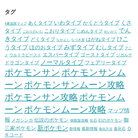
タグ
いわタイプ
くさ
あくタイプ
かくとうタイプ
4番道路マップ
でん
タイプ
こおりタイプ
じめんタイプ
こおりのいし
せいかく
きタイプ
ひこ
どくタイプ
はがねタイプ
なかよし
なつき度
みずタイプ
うタイプ
ほのおタイプ
むしタイプ
アニ
エスパータイプ
ゴーストタイプ
ウルトラビースト
ジガルデ
メ
ノーマルタイプ
フェアリータイプ
ドラゴンタイプ
ポケモンサン
ポケモンサンム
ーン
ポケモンサンムーン攻略
ポケモンサン攻略
ポケモンム
ポケモンムーン攻略
ーン
マップ情
報
伝説のポケモン
御
メガシンカ
幻のポケモン
体験版攻略
化石
新ポケモン
三家ポケモン
Ｑ
最新情報
進化石
新情報
進化方法
Ｒコード