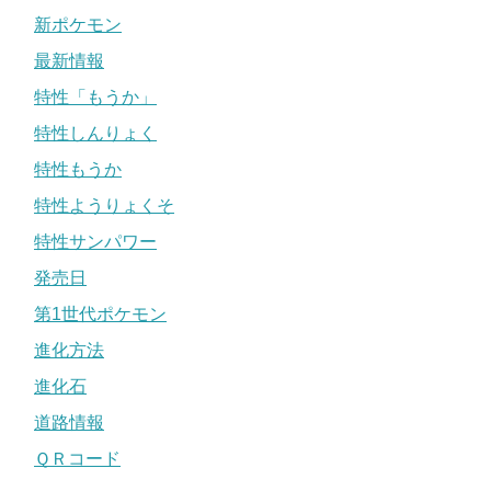
新ポケモン
最新情報
特性「もうか」
特性しんりょく
特性もうか
特性ようりょくそ
特性サンパワー
発売日
第1世代ポケモン
進化方法
進化石
道路情報
ＱＲコード