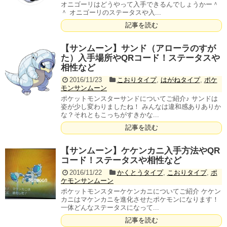
オニゴーリはどうやって入手できるんでしょうかー＾
＾ オニゴーリのステータスや入...
記事を読む
【サンムーン】サンド（アローラのすが
た）入手場所やQRコード！ステータスや
相性など
2016/11/23
こおりタイプ
,
はがねタイプ
,
ポケ
モンサンムーン
ポケットモンスターサンドについてご紹介♪ サンドは
姿が少し変わりましたね！ みんなは違和感ありありか
な？それともこっちがすきかな...
記事を読む
【サンムーン】ケケンカニ入手方法やQR
コード！ステータスや相性など
2016/11/22
かくとうタイプ
,
こおりタイプ
,
ポ
ケモンサンムーン
ポケットモンスターケケンカニについてご紹介 ケケン
カニはマケンカニを進化させたポケモンになります！
一体どんなステータスになって...
記事を読む