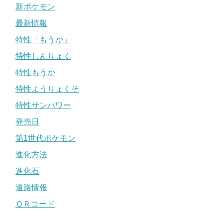
新ポケモン
最新情報
特性「もうか」
特性しんりょく
特性もうか
特性ようりょくそ
特性サンパワー
発売日
第1世代ポケモン
進化方法
進化石
道路情報
ＱＲコード