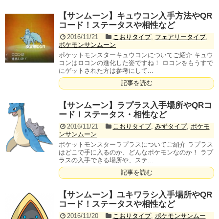
【サンムーン】キュウコン入手方法やQR
コード！ステータスや相性など
2016/11/21
こおりタイプ
,
フェアリータイプ
,
ポケモンサンムーン
ポケットモンスターキュウコンについてご紹介 キュウ
コンはロコンの進化した姿ですね！ ロコンをもうすで
にゲットされた方は参考にして...
記事を読む
【サンムーン】ラプラス入手場所やQRコ
ード！ステータス・相性など
2016/11/21
こおりタイプ
,
みずタイプ
,
ポケモ
ンサンムーン
ポケットモンスターラプラスについてご紹介 ラプラス
はどこで手に入るのか、どんなポケモンなのか！ ラプ
ラスの入手できる場所や、ステ...
記事を読む
【サンムーン】ユキワラシ入手場所やQR
コード！ステータスや相性など
2016/11/20
こおりタイプ
,
ポケモンサンムー