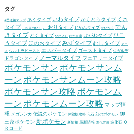
タグ
いわタイプ
くさ
あくタイプ
かくとうタイプ
4番道路マップ
でん
タイプ
こおりタイプ
じめんタイプ
こおりのいし
せいかく
きタイプ
ひこ
どくタイプ
はがねタイプ
なかよし
なつき度
みずタイプ
うタイプ
ほのおタイプ
むしタイプ
アニ
エスパータイプ
ゴーストタイプ
ウルトラビースト
ジガルデ
メ
ノーマルタイプ
フェアリータイプ
ドラゴンタイプ
ポケモンサン
ポケモンサンム
ーン
ポケモンサンムーン攻略
ポケモンサン攻略
ポケモンム
ポケモンムーン攻略
ーン
マップ情
報
伝説のポケモン
御
メガシンカ
幻のポケモン
体験版攻略
化石
新ポケモン
三家ポケモン
Ｑ
最新情報
進化石
新情報
進化方法
Ｒコード