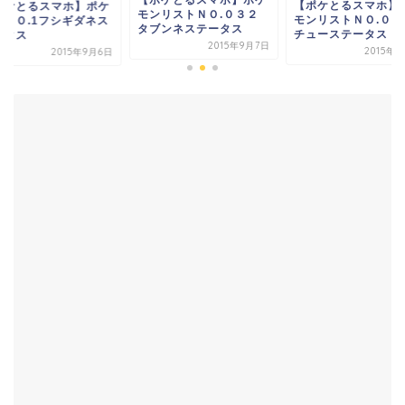
【ポケとるスマホ】
ポケとるスマホ】ポケ
モンリストＮＯ.０３２
モンリストＮＯ.０１
ンＮＯ.1フシギダネス
タブンネステータス
チューステータス
ータス
2015年9月7日
2015年
2015年9月6日