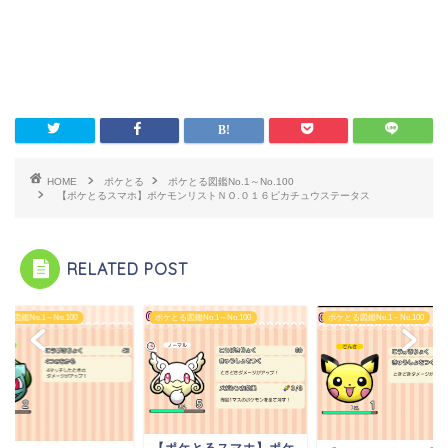
HOME
ポケとる
ポケとる図鑑No.1～No.100
【ポケとるスマホ】ポケモンリストＮＯ.０１６ピカチュウステータス
RELATED POST
る図鑑No.1～No.100
ポケとる図鑑No.1～No.100
ポケとる図鑑No.1～No.100
【ポケとるスマホ】ポケ