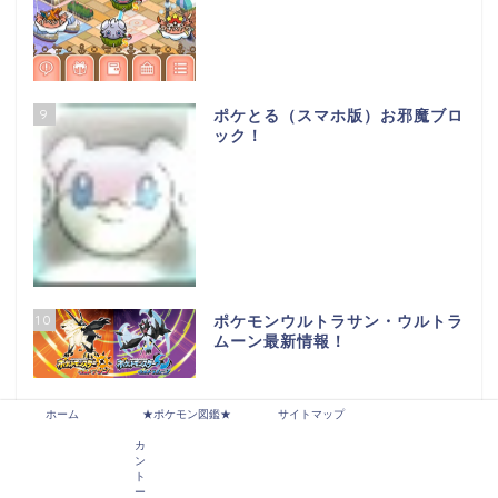
9
ポケとる（スマホ版）お邪魔ブロ
ック！
10
ポケモンウルトラサン・ウルトラ
ムーン最新情報！
ホーム
★ポケモン図鑑★
サイトマップ
カ
ン
関連サイト
ト
ー