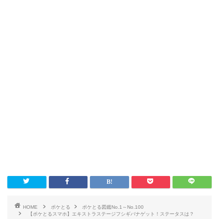
HOME
ポケとる
ポケとる図鑑No.1～No.100
【ポケとるスマホ】エキストラステージフシギバナゲット！ステータスは？