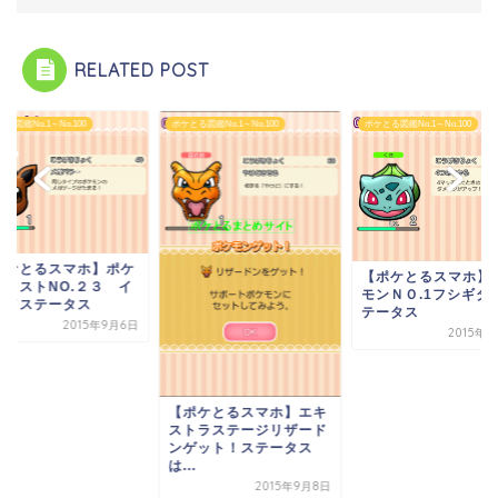
RELATED POST
る図鑑No.1～No.100
ポケとる図鑑No.1～No.100
ポケとる図鑑No.1～No.100
ポケとるスマホ】ポケ
【ポケとるスマホ】
ンリストNO.２３ イ
モンＮＯ.1フシギダ
ブイステータス
テータス
2015年9月6日
2015年
【ポケとるスマホ】エキ
ストラステージリザード
ンゲット！ステータス
は...
2015年9月8日