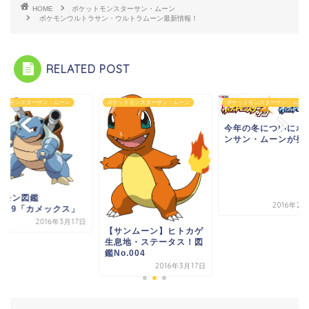
HOME
ポケットモンスターサン・ムーン
ポケモンウルトラサン・ウルトラムーン最新情報！
RELATED POST
ットモンスターサン・ムーン
ポケットモンスターサン・ムーン
ポケットモンスターサン・ムーン
今年の冬についにポ
ンサン・ムーンが発
ケモン図鑑
2016年2
.009「カメックス」
2016年3月17日
【サンムーン】ヒトカゲ
生息地・ステータス！図
鑑No.004
2016年3月17日