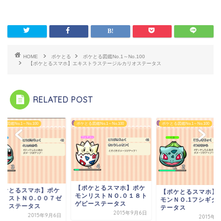
HOME
ポケとる
ポケとる図鑑No.1～No.100
【ポケとるスマホ】エキストラステージルカリオステータス
RELATED POST
る図鑑No.1～No.100
ポケとる図鑑No.1～No.100
ポケとる図鑑No.1～No.100
【ポケとるスマホ】ポケ
ポケとるスマホ】ポケ
【ポケとるスマホ】
モンリストＮＯ.０１８ト
ンリストＮＯ.００７ゼ
モンＮＯ.1フシギダ
ゲピーステータス
ガメステータス
テータス
2015年9月6日
2015年9月6日
2015年