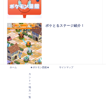
8
ポケとるステージ紹介！
ホーム
★ポケモン図鑑★
サイトマップ
カ
ン
ト
ー
9
ポケとる（スマホ版）お邪魔ブロ
地
ック！
方
一
覧