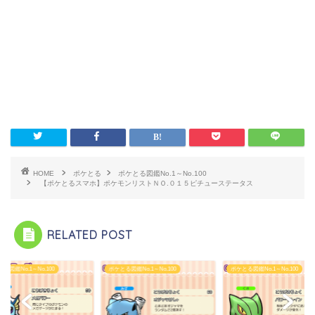
HOME
ポケとる
ポケとる図鑑No.1～No.100
【ポケとるスマホ】ポケモンリストＮＯ.０１５ピチューステータス
RELATED POST
る図鑑No.1～No.100
ポケとる図鑑No.1～No.100
ポケとる図鑑No.1～No.100