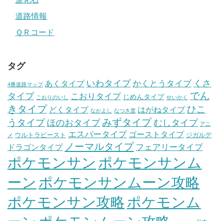
道路情報
ＱＲコード
タグ
いわタイプ
くさ
あくタイプ
かくとうタイプ
4番道路マップ
でん
タイプ
こおりタイプ
じめんタイプ
こおりのいし
せいかく
きタイプ
ひこ
どくタイプ
はがねタイプ
なかよし
なつき度
みずタイプ
うタイプ
ほのおタイプ
むしタイプ
アニ
エスパータイプ
ゴーストタイプ
ウルトラビースト
ジガルデ
メ
ノーマルタイプ
フェアリータイプ
ドラゴンタイプ
ポケモンサン
ポケモンサンム
ーン
ポケモンサンムーン攻略
ポケモンサン攻略
ポケモンム