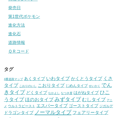
発売日
第1世代ポケモン
進化方法
進化石
道路情報
ＱＲコード
タグ
いわタイプ
くさ
あくタイプ
かくとうタイプ
4番道路マップ
でん
タイプ
こおりタイプ
じめんタイプ
こおりのいし
せいかく
きタイプ
ひこ
どくタイプ
はがねタイプ
なかよし
なつき度
みずタイプ
うタイプ
ほのおタイプ
むしタイプ
アニ
エスパータイプ
ゴーストタイプ
ウルトラビースト
ジガルデ
メ
ノーマルタイプ
フェアリータイプ
ドラゴンタイプ