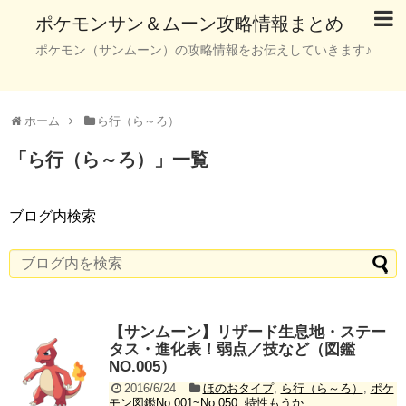
ポケモンサン＆ムーン攻略情報まとめ
ポケモン（サンムーン）の攻略情報をお伝えしていきます♪
ホーム
ら行（ら～ろ）
「
ら行（ら～ろ）
」
一覧
ブログ内検索
【サンムーン】リザード生息地・ステー
タス・進化表！弱点／技など（図鑑
NO.005）
2016/6/24
ほのおタイプ
,
ら行（ら～ろ）
,
ポケ
モン図鑑No.001~No.050
,
特性もうか