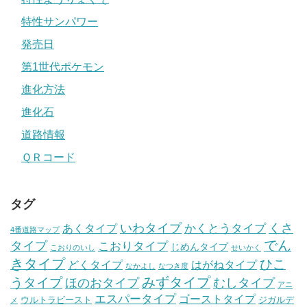
特性サンパワー
発売日
第1世代ポケモン
進化方法
進化石
道路情報
ＱＲコード
タグ
いわタイプ
くさ
あくタイプ
かくとうタイプ
4番道路マップ
でん
タイプ
こおりタイプ
じめんタイプ
こおりのいし
せいかく
きタイプ
ひこ
どくタイプ
はがねタイプ
なかよし
なつき度
みずタイプ
うタイプ
ほのおタイプ
むしタイプ
アニ
エスパータイプ
ゴーストタイプ
ウルトラビースト
ジガルデ
メ