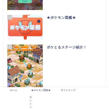
7
★ポケモン図鑑★
8
ポケとるステージ紹介！
ホーム
★ポケモン図鑑★
サイトマップ
カ
ン
ト
ー
9
ポケとる（スマホ版）お邪魔ブロ