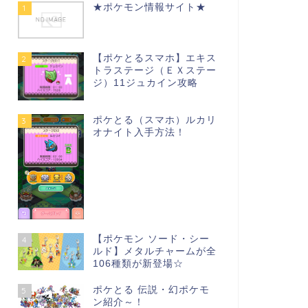
★ポケモン情報サイト★
1
【ポケとるスマホ】エキス
2
トラステージ（ＥＸステー
ジ）11ジュカイン攻略
ポケとる（スマホ）ルカリ
3
オナイト入手方法！
【ポケモン ソード・シー
4
ルド】メタルチャームが全
106種類が新登場☆
ポケとる 伝説・幻ポケモ
5
ン紹介～！