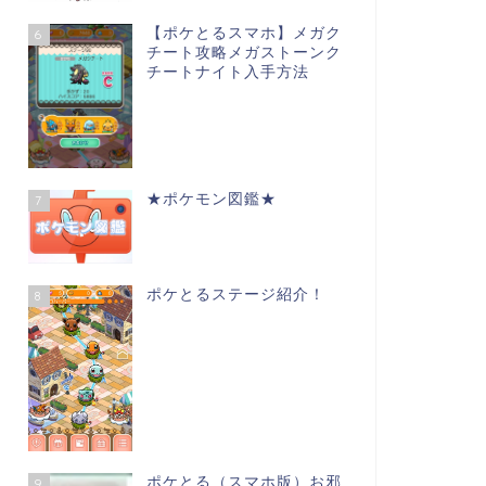
【ポケとるスマホ】メガク
6
チート攻略メガストーンク
チートナイト入手方法
★ポケモン図鑑★
7
ポケとるステージ紹介！
8
ポケとる（スマホ版）お邪
9