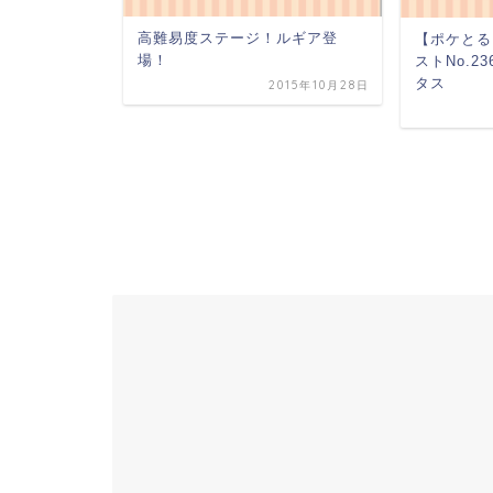
高難易度ステージ！ルギア登
【ポケとる
場！
ストNo.2
タス
2015年10月28日
ロトム
2015年8月27日