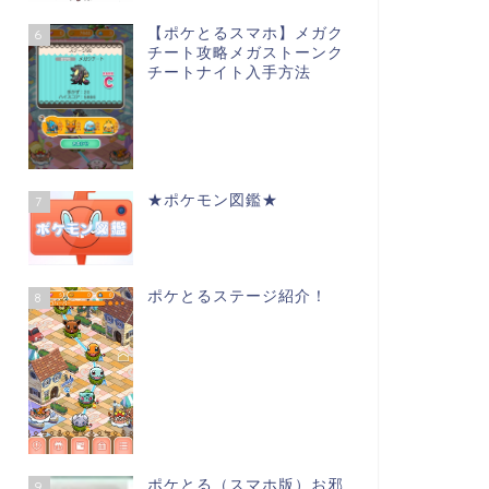
【ポケとるスマホ】メガク
6
チート攻略メガストーンク
チートナイト入手方法
★ポケモン図鑑★
7
ポケとるステージ紹介！
8
ポケとる（スマホ版）お邪
9