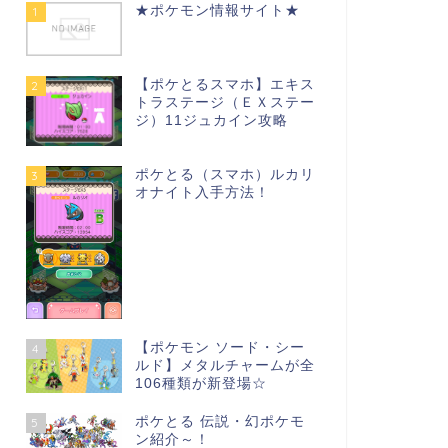
★ポケモン情報サイト★
1
【ポケとるスマホ】エキス
2
トラステージ（ＥＸステー
ジ）11ジュカイン攻略
ポケとる（スマホ）ルカリ
3
オナイト入手方法！
【ポケモン ソード・シー
4
ルド】メタルチャームが全
106種類が新登場☆
ポケとる 伝説・幻ポケモ
5
ン紹介～！