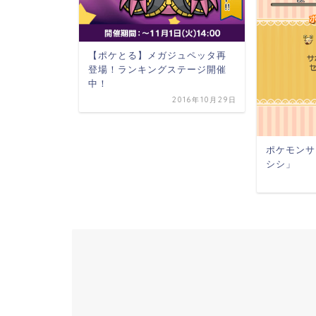
 レジロッ
【ポケとる】メガジュペッタ再
登場！ランキングステージ開催
015年10月28日
中！
2016年10月29日
ポケモンサ
シシ」