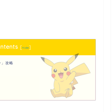
ntents
[
]
hide
ン」攻略