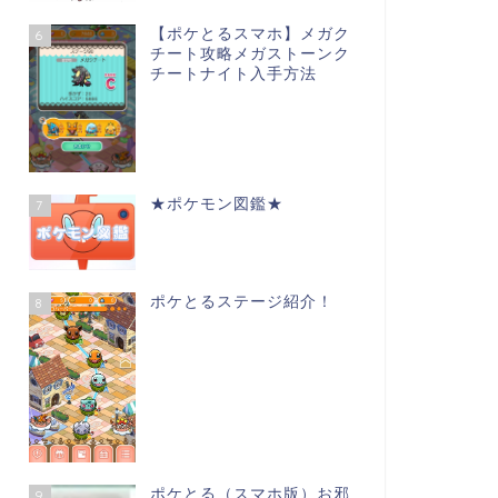
【ポケとるスマホ】メガク
6
チート攻略メガストーンク
チートナイト入手方法
★ポケモン図鑑★
7
ポケとるステージ紹介！
8
ポケとる（スマホ版）お邪
9