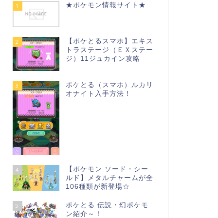
★ポケモン情報サイト★
1
【ポケとるスマホ】エキス
2
トラステージ（ＥＸステー
ジ）11ジュカイン攻略
ポケとる（スマホ）ルカリ
3
オナイト入手方法！
【ポケモン ソード・シー
4
ルド】メタルチャームが全
106種類が新登場☆
ポケとる 伝説・幻ポケモ
5
ン紹介～！