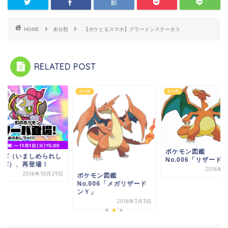
HOME
未分類
【ポケとるスマホ】グラードンステータス
RELATED POST
類
未分類
未分類
ポケモン図鑑
ーパ（いましめられし
No.006「リザード
ーパ）、再登場！
2016年
2016年10月29日
ポケモン図鑑
No.006「メガリザード
ンＹ」
2016年3月3日