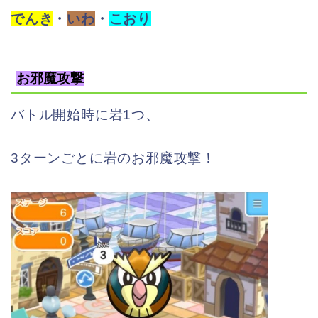
でんき
・
いわ
・
こおり
お邪魔攻撃
バトル開始時に岩1つ、
3ターンごとに岩のお邪魔攻撃！