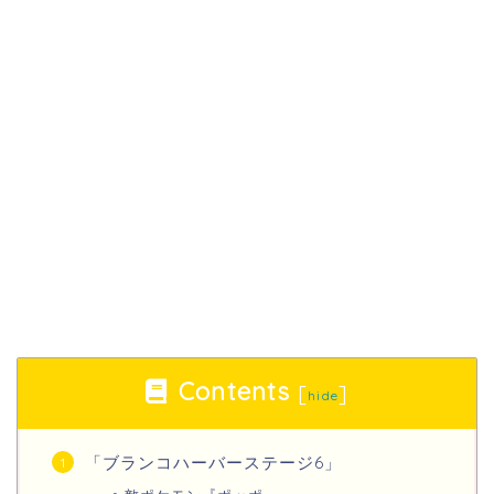
Contents
[
]
hide
「ブランコハーバーステージ6」