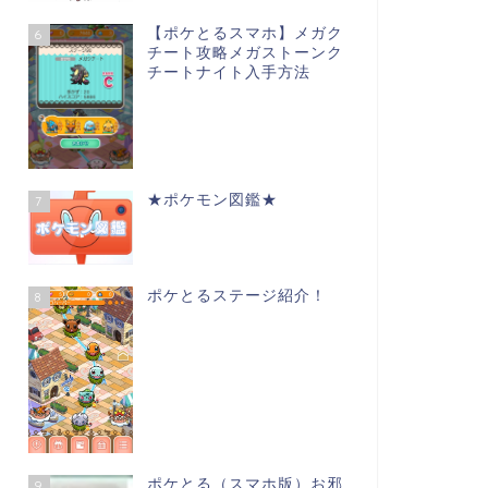
【ポケとるスマホ】メガク
6
チート攻略メガストーンク
チートナイト入手方法
★ポケモン図鑑★
7
ポケとるステージ紹介！
8
ポケとる（スマホ版）お邪
9