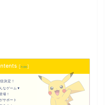
ntents
[
]
hide
配信決定！
んなゲーム▼
登場！
がサポート