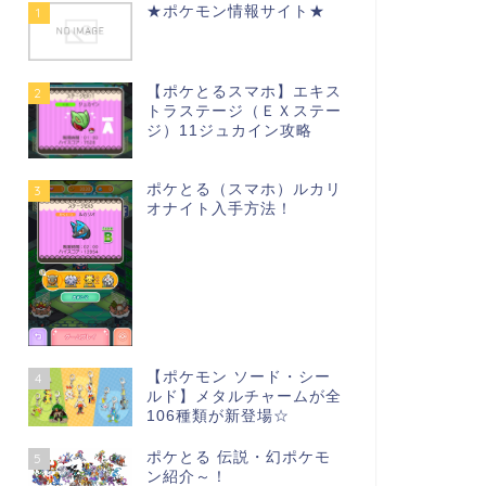
★ポケモン情報サイト★
1
【ポケとるスマホ】エキス
2
トラステージ（ＥＸステー
ジ）11ジュカイン攻略
ポケとる（スマホ）ルカリ
3
オナイト入手方法！
【ポケモン ソード・シー
4
ルド】メタルチャームが全
106種類が新登場☆
ポケとる 伝説・幻ポケモ
5
ン紹介～！