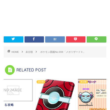
HOME
未分類
ポケモン図鑑No.006「メガリザードＸ」
RELATED POST
類
未分類
未分類
ケとる攻略