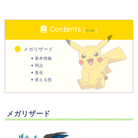
Contents
[
]
hide
メガリザード
基本情報
弱点
進化
覚える技
メガリザード