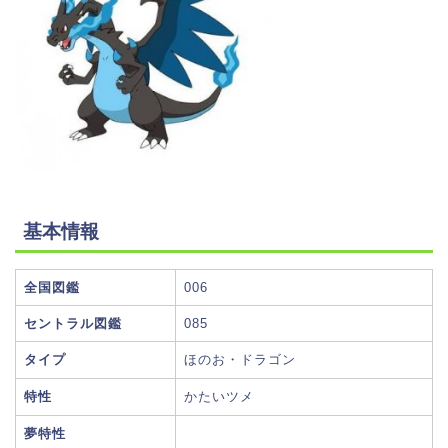
基本情報
全国図鑑
006
セントラル図鑑
085
タイプ
ほのお・ドラゴン
特性
かたいツメ
夢特性