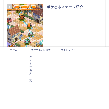
8
ポケとるステージ紹介！
ホーム
★ポケモン図鑑★
サイトマップ
カ
ン
ト
ー
9
ポケとる（スマホ版）お邪魔ブロ
地
ック！
方
一
覧