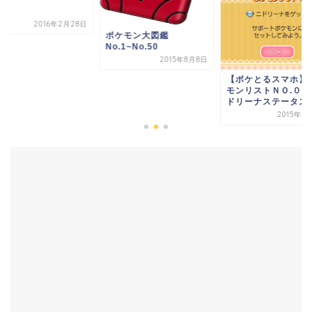
2016年2月28日
ポケモン大図鑑
No.1~No.50
2015年8月8日
【ポケとるスマホ】
モンリストＮＯ.０４
ドリーナステータス
2015年9