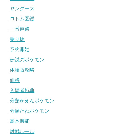
ヤングース
ロトム図鑑
一番道路
乗り物
予約開始
伝説のポケモン
体験版攻略
価格
入場者特典
分類かえんポケモン
分類たねポケモン
基本機能
対戦ルール