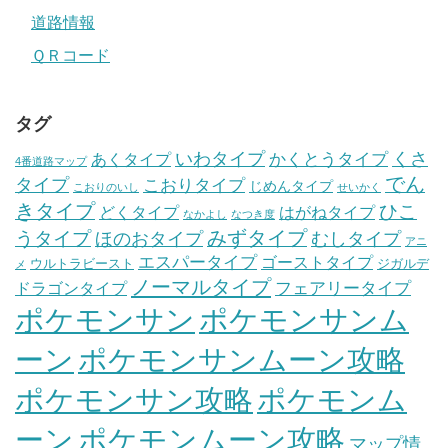
道路情報
ＱＲコード
タグ
いわタイプ
くさ
あくタイプ
かくとうタイプ
4番道路マップ
でん
タイプ
こおりタイプ
じめんタイプ
こおりのいし
せいかく
きタイプ
ひこ
どくタイプ
はがねタイプ
なかよし
なつき度
みずタイプ
うタイプ
ほのおタイプ
むしタイプ
アニ
エスパータイプ
ゴーストタイプ
ウルトラビースト
ジガルデ
メ
ノーマルタイプ
フェアリータイプ
ドラゴンタイプ
ポケモンサン
ポケモンサンム
ーン
ポケモンサンムーン攻略
ポケモンサン攻略
ポケモンム
ポケモンムーン攻略
ーン
マップ情